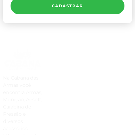
CADASTRAR
Compre Por Telefone
(41) 3503-4033
Estamos No WhatsApp
Na Cabana das
Armas você
(41) 3503-4033
encontra Armas,
Envie Uma Mensagem
Munição, Airsoft,
Carabina de
vendas@cabanadasarmas.com.br
Pressão e
diversos
Horário De Atendimento
acessórios
Sex a sex das 9h00 às 18h30 / Sáb