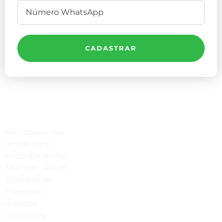
CADASTRAR
Compre Por Telefone
Na Cabana das
(41) 3503-4033
Armas você
encontra Armas,
Estamos No WhatsApp
Munição, Airsoft,
Carabina de
(41) 3503-4033
Pressão e
Envie Uma Mensagem
diversos
acessórios
vendas@cabanadasarmas.com.br