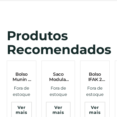
Produtos
Recomendados
Bolso
Saco
Bolso
Munin 2
Modular
IFAK 2
Preto
De
Preto
Fora de
Fora de
Fora de
Warfare
Descarte
Warfare
estoque
estoque
estoque
Dispenser
De
Carregador
Ver
Ver
Ver
Verde
mais
mais
mais