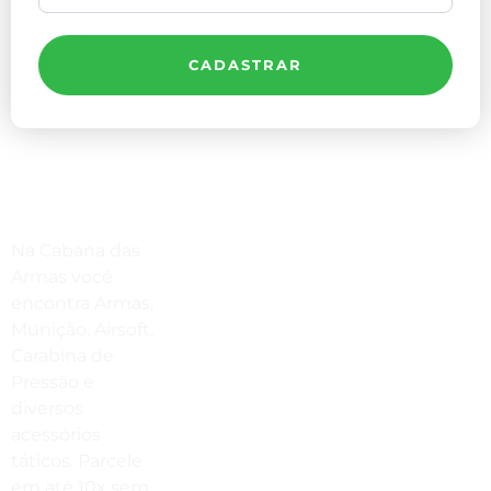
CADASTRAR
Compre Por Telefone
Na Cabana das
(41) 3503-4033
Armas você
encontra Armas,
Estamos No WhatsApp
Munição, Airsoft,
Carabina de
(41) 3503-4033
Pressão e
Envie Uma Mensagem
diversos
acessórios
vendas@cabanadasarmas.com.br
táticos. Parcele
Horário De Atendimento
em até 10x sem