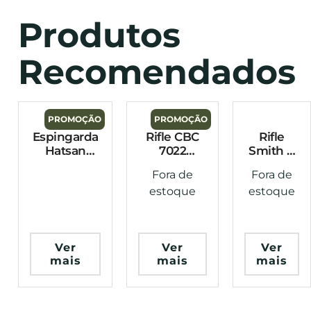
Produtos
Recomendados
PROMOÇÃO
PROMOÇÃO
Espingarda
Rifle CBC
Rifle
Hatsan
7022
Smith &
Escort
Tactical
Wesson
Fora de
Fora de
Autodefend
.22LR Semi
MP1522
estoque
estoque
12 GA 5+1
Automático
Sport
360mm
25 Tiros
.22LR 25
Semi
Tiros
Automatica
Com Red
Ver
Ver
Ver
Dot
mais
mais
mais