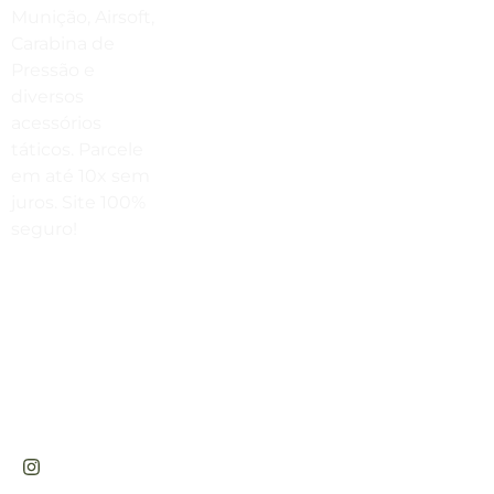
Envie Uma Mensagem
Munição, Airsoft,
Carabina de
vendas@cabanadasarmas.com.br
Pressão e
diversos
Horário De Atendimento
acessórios
Sex a sex das 9h00 às 18h30 / Sáb
táticos. Parcele
das 9h00 até as 14h00
em até 10x sem
juros. Site 100%
seguro!
Rua
Engenheiros
Rebouças,
1581 -
Rebouças,
Curitiba-PR