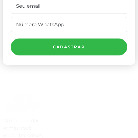
CADASTRAR
Compre Por Telefone
(41) 3503-4033
Estamos No WhatsApp
Na Cabana das
Armas você
(41) 3503-4033
encontra Armas,