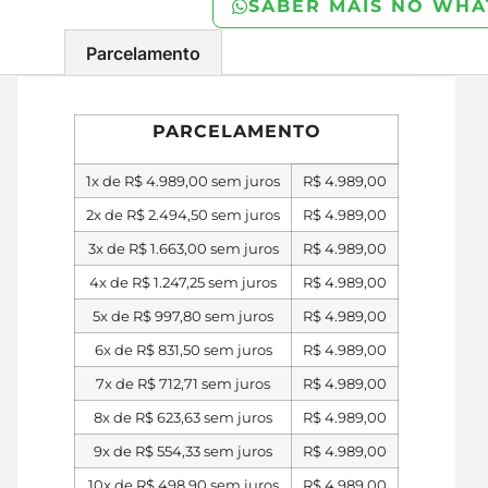
SABER MAIS NO WHA
Parcelamento
PARCELAMENTO
1x de
R$
4.989,00
sem juros
R$
4.989,00
2x de
R$
2.494,50
sem juros
R$
4.989,00
3x de
R$
1.663,00
sem juros
R$
4.989,00
4x de
R$
1.247,25
sem juros
R$
4.989,00
5x de
R$
997,80
sem juros
R$
4.989,00
6x de
R$
831,50
sem juros
R$
4.989,00
7x de
R$
712,71
sem juros
R$
4.989,00
8x de
R$
623,63
sem juros
R$
4.989,00
9x de
R$
554,33
sem juros
R$
4.989,00
10x de
R$
498,90
sem juros
R$
4.989,00