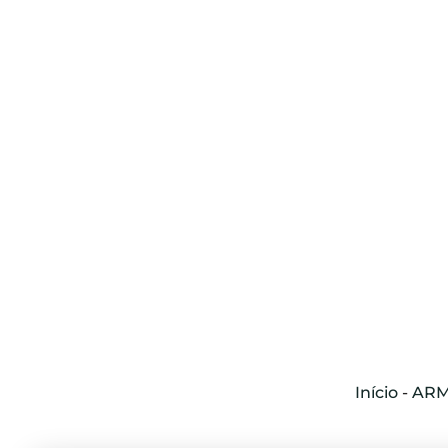
Início
-
AR