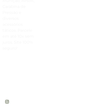
Munição, Airsoft,
Carabina de
(41) 3503-4033
Pressão e
Envie Uma Mensagem
diversos
acessórios
vendas@cabanadasarmas.com.br
táticos. Parcele
Horário De Atendimento
em até 10x sem
juros. Site 100%
Sex a sex das 9h00 às 18h30 / Sáb
seguro!
das 9h00 até as 14h00
Rua
Engenheiros
Rebouças,
1581 -
Rebouças,
Curitiba-PR