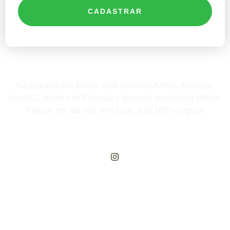
CADASTRAR
Na Cabana das Armas você encontra Armas, Munição,
Airsoft, Carabina de Pressão e diversos acessórios táticos.
Parcele em até 10x sem juros. Site 100% seguro!
Rua Engenheiros Rebouças, 1581 - Rebouças, Curitiba-PR
Compre Por Telefone
(41) 3503-4033
Estamos No WhatsApp