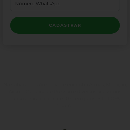
CADASTRAR
Na Cabana das Armas você encontra Armas, Munição,
Airsoft, Carabina de Pressão e diversos acessórios
táticos. Parcele em até 10x sem juros. Site 100%
seguro!
Rua Engenheiros Rebouças, 1581 - Rebouças, Curitiba-PR