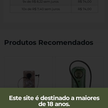
9x de
R$
8,22
sem juros
R$
74,00
10x de
R$
7,40
sem juros
R$
74,00
Produtos Recomendados
Este site é destinado a maiores
de 18 anos.