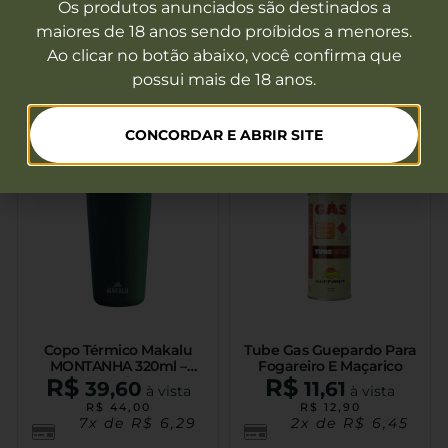
Refil De Hidratação
Refil De Hidratação
Os produtos anunciados são destinados a
Amazonas Preto Brforce
Advanced 2l Verde Oliva
maiores de 18 anos sendo proíbidos a menores.
Invictus
Fora de estoque
Fora de estoque
Ao clicar no botão abaixo, você confirma que
possui mais de 18 anos.
Ver mais
Ver mais
CONCORDAR E ABRIR SITE
Copo Térmico Makalu
Tube Gas Guepardo Para
MONTANHA 320ml –
Fogareiro E Maçarico
R$
Verde
R$
39,60
11,61
à vista
à vista
R$
44,00
R$
12,90
7x de
R$
6,29
2x de
R$
6,45