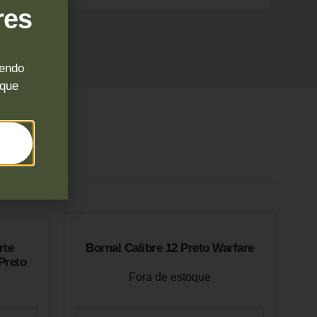
res
sendo
 que
rte
Bornal Calibre 12 Preto Warfare
Preto
Fora de estoque