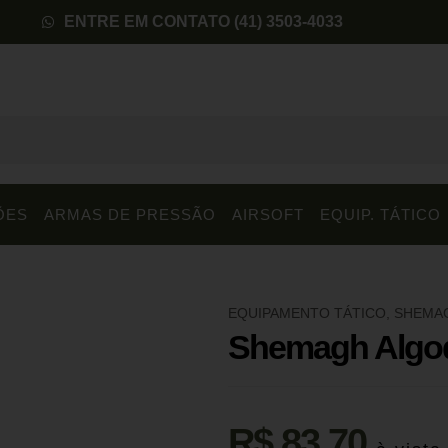
ENTRE EM CONTATO (41) 3503-4033
ÕES
ARMAS DE PRESSÃO
AIRSOFT
EQUIP. TÁTICO
EQUIPAMENTO TÁTICO
,
SHEMA
Shemagh Algod
R$
83,70