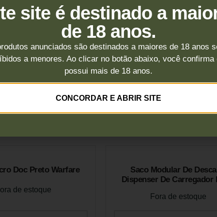
te site é destinado a maio
de 18 anos.
rodutos anunciados são destinados a maiores de 18 anos 
íbidos a menores. Ao clicar no botão abaixo, você confirma
possui mais de 18 anos.
CONCORDAR E ABRIR SITE
endados
cro Doc Preto Warfare
Saco Modular De Desca
Dispenser De Carregador 
ora de estoque
Fora de estoque