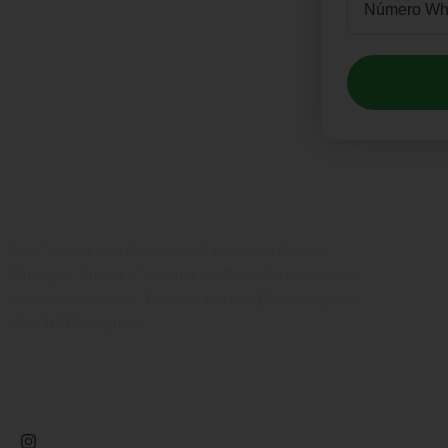
Compre
Na Cabana das Armas você encontra Armas,
(41
Munição, Airsoft, Carabina de Pressão e diversos
acessórios táticos. Parcele em até 10x sem juros.
Estamo
Site 100% seguro!
(4
Rua Engenheiros Rebouças, 1581 - Rebouças,
Envie 
Curitiba-PR
ven