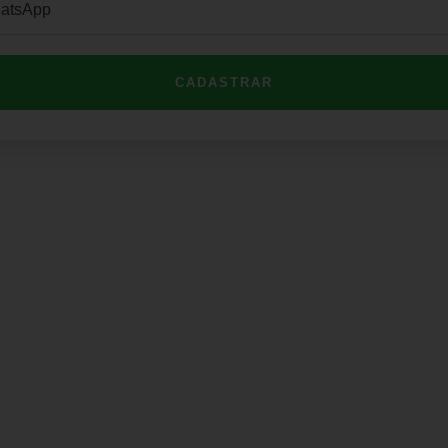
CADASTRAR
Institucional
 Por Telefone
) 3503-4033
Minha Conta
Valores de Frete
s No WhatsApp
Política de Privacidade
1) 3503-4033
Política de Trocas e Devol
Uma Mensagem
Quem Somos
das@cabanadasarmas.com.br