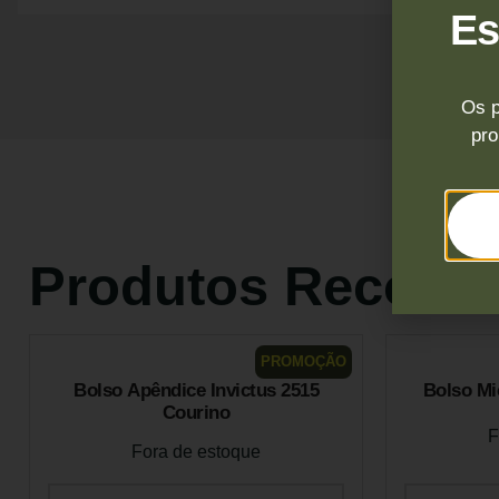
Es
Os p
pro
Produtos Recom
PROMOÇÃO
Bolso Apêndice Invictus 2515
Bolso Mi
Courino
F
Fora de estoque