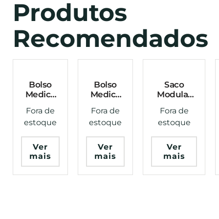
Produtos
Recomendados
Bolso
Bolso
Saco
Medico
Medico
Modular
APH
APH
De
Fora de
Fora de
Fora de
Modular
Modular
Descarte
estoque
estoque
estoque
8096
8096
Dispenser
Verde
Areia Evo
De
Evo
Tactical
Carregador
Ver
Ver
Ver
Tactical
Preto
mais
mais
mais