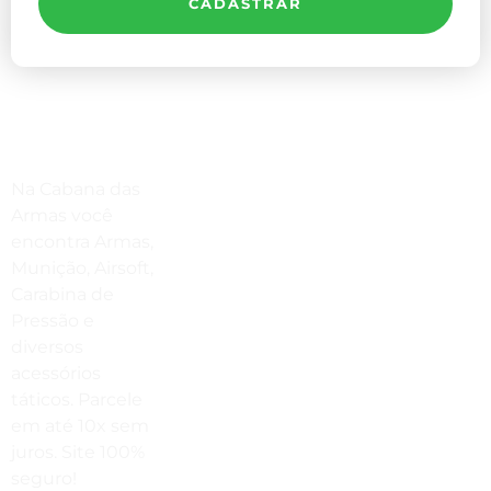
CADASTRAR
Compre Por Telefone
Na Cabana das
(41) 3503-4033
Armas você
encontra Armas,
Estamos No WhatsApp
Munição, Airsoft,
Carabina de
(41) 3503-4033
Pressão e
Envie Uma Mensagem
diversos
acessórios
vendas@cabanadasarmas.com.br
táticos. Parcele
Horário De Atendimento
em até 10x sem
juros. Site 100%
Sex a sex das 9h00 às 18h30 / Sáb
seguro!
das 9h00 até as 14h00