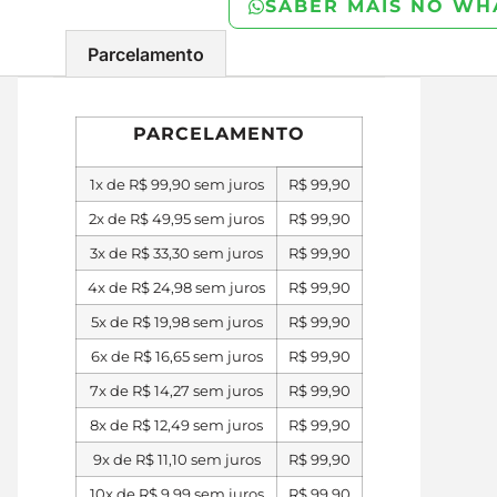
SABER MAIS NO WH
Parcelamento
PARCELAMENTO
1x de
R$
99,90
sem juros
R$
99,90
2x de
R$
49,95
sem juros
R$
99,90
3x de
R$
33,30
sem juros
R$
99,90
4x de
R$
24,98
sem juros
R$
99,90
5x de
R$
19,98
sem juros
R$
99,90
6x de
R$
16,65
sem juros
R$
99,90
7x de
R$
14,27
sem juros
R$
99,90
8x de
R$
12,49
sem juros
R$
99,90
9x de
R$
11,10
sem juros
R$
99,90
10x de
R$
9,99
sem juros
R$
99,90