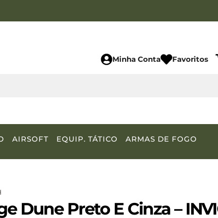
Minha Conta
Favoritos
O
AIRSOFT
EQUIP. TÁTICO
ARMAS DE FOGO
H
e Dune Preto E Cinza – INV