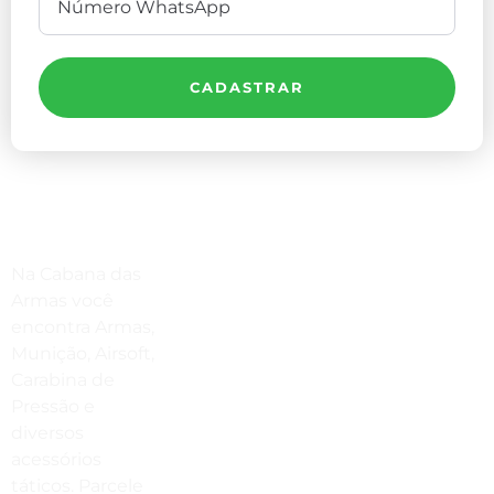
CADASTRAR
Compre Por Telefone
Na Cabana das
(41) 3503-4033
Armas você
encontra Armas,
Estamos No WhatsApp
Munição, Airsoft,
Carabina de
(41) 3503-4033
Pressão e
Envie Uma Mensagem
diversos
acessórios
vendas@cabanadasarmas.com.br
táticos. Parcele