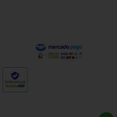
Política de Privacidade
Política de Trocas e Devoluções
Quem Somos
Pagamento
Verificada por
CABANA DAS ARMAS E ARTIGOS ESPORTIVOS
LTDA - CNPJ: 47.576.105/0001-57 © TODOS OS
DIREITOS RESERVADOS. 2023