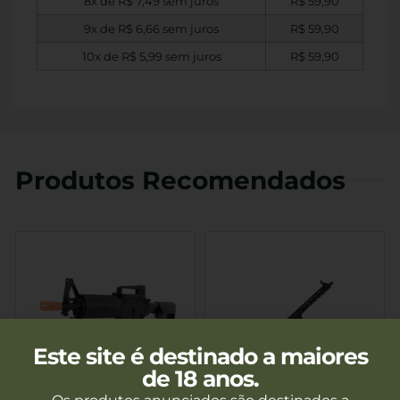
8x de
R$
7,49
sem juros
R$
59,90
9x de
R$
6,66
sem juros
R$
59,90
10x de
R$
5,99
sem juros
R$
59,90
Produtos Recomendados
Este site é destinado a maiores
de 18 anos.