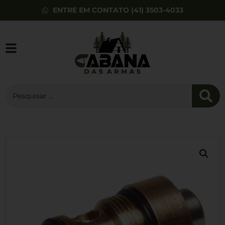
ENTRE EM CONTATO (41) 3503-4033
Balaclava Snake
Verde
R$
39,00
+
ADD