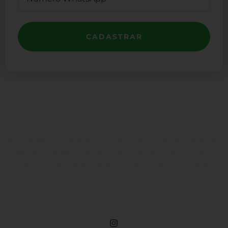
CADASTRAR
Na Cabana das Armas você encontra Armas, Munição,
Airsoft, Carabina de Pressão e diversos acessórios
táticos. Parcele em até 10x sem juros. Site 100%
seguro!
Rua Engenheiros Rebouças, 1581 - Rebouças, Curitiba-PR