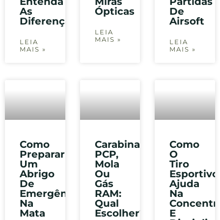
Entenda
Miras
Partidas
As
Ópticas
De
Diferenças
Airsoft
LEIA
MAIS »
LEIA
LEIA
MAIS »
MAIS »
Como
Carabina
Como
Preparar
PCP,
O
Um
Mola
Tiro
Abrigo
Ou
Esportivo
De
Gás
Ajuda
Emergência
RAM:
Na
Na
Qual
Concentr
Mata
Escolher?
E