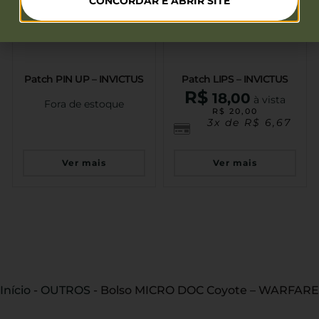
CONCORDAR E ABRIR SITE
Patch PIN UP – INVICTUS
Patch LIPS – INVICTUS
R$
18,00
à vista
Fora de estoque
R$
20,00
3x de
R$
6,67
Ver mais
Ver mais
Início
-
OUTROS
-
Bolso MICRO DOC Coyote – WARFARE