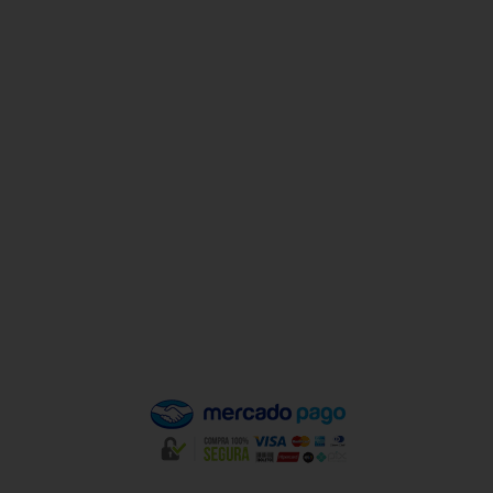
Horário De Atendimento
Sex a sex das 9h00 às 18h30 / Sáb das 9h00 até as 14h00
Institucional
Minha Conta
Valores de Frete
Política de Privacidade
Política de Trocas e Devoluções
Quem Somos
Pagamento