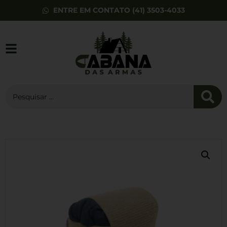
ENTRE EM CONTATO (41) 3503-4033
Rede de Descanso
com Mosquiteiro
Verde Nautika
R$
249,00
+
ADD