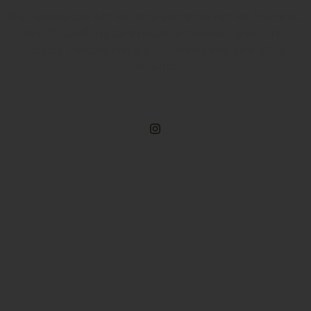
Na Cabana das Armas você encontra Armas, Munição,
Airsoft, Carabina de Pressão e diversos acessórios
táticos. Parcele em até 10x sem juros. Site 100%
seguro!
Rua Engenheiros Rebouças, 1581 - Rebouças, Curitiba-PR
Compre Por Telefone
(41) 3503-4033
Estamos No WhatsApp
(41) 3503-4033
Envie Uma Mensagem
vendas@cabanadasarmas.com.br