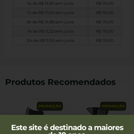
6x de
R$
19,83
sem juros
R$
119,00
7x de
R$
17,00
sem juros
R$
119,00
8x de
R$
14,88
sem juros
R$
119,00
9x de
R$
13,22
sem juros
R$
119,00
10x de
R$
11,90
sem juros
R$
119,00
Produtos Recomendados
PROMOÇÃO
PROMOÇÃO
Este site é destinado a maiores