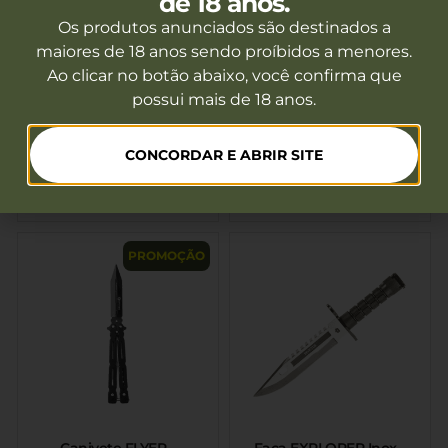
de 18 anos.
Os produtos anunciados são destinados a
maiores de 18 anos sendo proíbidos a menores.
Ao clicar no botão abaixo, você confirma que
Machado BJORN Preto –
Machado CRETA –
possui mais de 18 anos.
Invictus
Invictus
Fora de estoque
Fora de estoque
CONCORDAR E ABRIR SITE
Ver mais
Ver mais
PROMOÇÃO
Canivete FLYER –
Faca EXPLORER Inox –