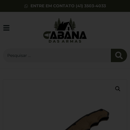
ENTRE EM CONTATO (41) 3503-4033
Caixa de Munição
Shotgun para 50
Cartuchos Calibre
40 e 45 Branca
R$
35,00
+
ADD