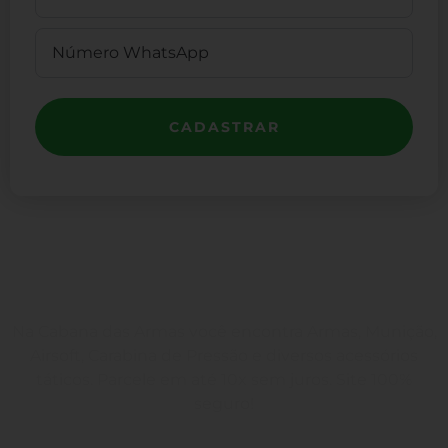
CADASTRAR
Na Cabana das Armas você encontra Armas, Munição,
Airsoft, Carabina de Pressão e diversos acessórios
táticos. Parcele em até 10x sem juros. Site 100%
seguro!
Rua Engenheiros Rebouças, 1581 - Rebouças, Curitiba-PR