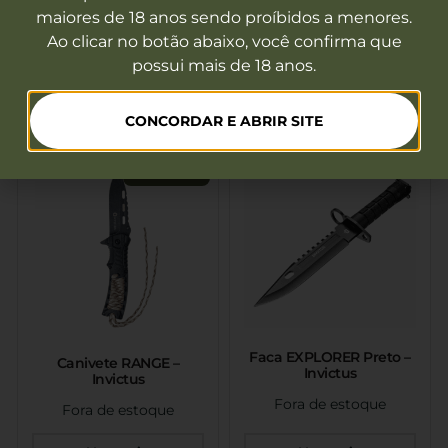
Machado BJORN
Canivete Índigo –
maiores de 18 anos sendo proíbidos a menores.
Texturizado – Invictus
BRFORCE
Ao clicar no botão abaixo, você confirma que
Fora de estoque
Fora de estoque
possui mais de 18 anos.
Ver mais
Ver mais
CONCORDAR E ABRIR SITE
PROMOÇÃO
Faca EXPLORER Preto –
Canivete RANGE –
Invictus
Invictus
Fora de estoque
Fora de estoque