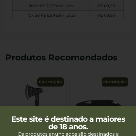
9x de
R$
7,77
sem juros
R$
69,90
10x de
R$
6,99
sem juros
R$
69,90
Produtos Recomendados
PROMOÇÃO
PROMOÇÃO
Este site é destinado a maiores
de 18 anos.
Os produtos anunciados são destinados a