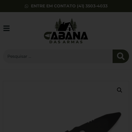
ENTRE EM CONTATO (41) 3503-4033
Cartucho de Gás
Tekgas Nautika
para Fogareiro e
Lampião
R$
28,00
+
ADD