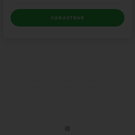
CADASTRAR
Na Cabana das Armas você encontra Armas, Munição,
Airsoft, Carabina de Pressão e diversos acessórios
táticos. Parcele em até 10x sem juros. Site 100%
seguro!
Rua Engenheiros Rebouças, 1581 - Rebouças, Curitiba-PR