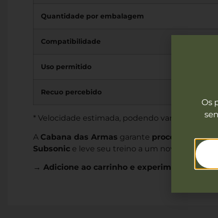
Quantidade por embalagem
Compatibilidade
Uso permitido
Recuo percebido
Os 
sen
* Velocidade estimada, podendo variar conforme
A
Cabana das Armas
garante
procedência, en
Subsonic
e leve seu treino a um novo nível de c
→ Adicione ao carrinho e experimente o ver