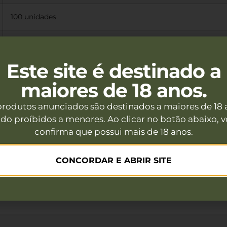
100 unidades
Rifles e pistolas no calibre .22LR
Este site é destinado a
Tiro esportivo e treinamentos técnicos
maiores de 18 anos.
Muito leve – ideal para precisão e controle
produtos anunciados são destinados a maiores de 18 
do proíbidos a menores. Ao clicar no botão abaixo, 
 a arma utilizada.
confirma que possui mais de 18 anos.
trega rápida e atendimento especializado
para quem le
ontrole e precisão.
CONCORDAR E ABRIR SITE
dadeiro desempenho silencioso.