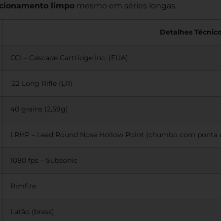
ncionamento limpo
mesmo em séries longas.
Detalhes Técnic
CCI – Cascade Cartridge Inc. (EUA)
.22 Long Rifle (LR)
40 grains (2,59g)
LRHP – Lead Round Nose Hollow Point (chumbo com ponta 
1080 fps – Subsonic
Rimfire
Latão (brass)