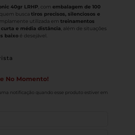
onic 40gr LRHP
, com
embalagem de 100
ra quem busca
tiros precisos, silenciosos e
amplamente utilizada em
treinamentos
e curta e média distância
, além de situações
s baixo
é desejável.
vista
ue No Momento!
uma notificação quando esse produto estiver em