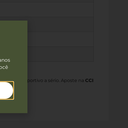
anos
você
va o tiro esportivo a sério. Aposte na
CCI