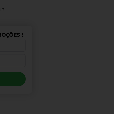
un
OÇÕES !