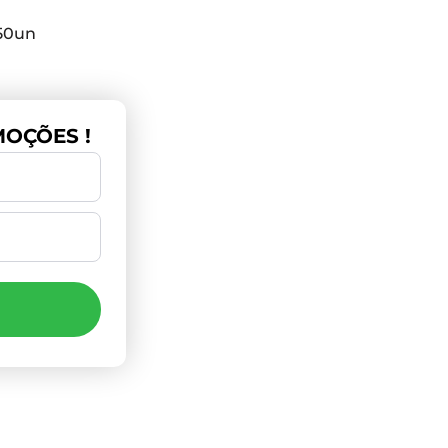
50un
OÇÕES !