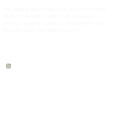
Compr
Na Cabana das Armas você encontra Armas,
(4
Munição, Airsoft, Carabina de Pressão e
diversos acessórios táticos. Parcele em até
Estam
10x sem juros. Site 100% seguro!
(4
Rua Engenheiros Rebouças, 1581 -
Envie
Rebouças, Curitiba-PR
ven
Horár
Sex
das
CABANA DAS ARMAS E ARTIGOS ESPORTIVOS LTDA - CNPJ: 47.576.