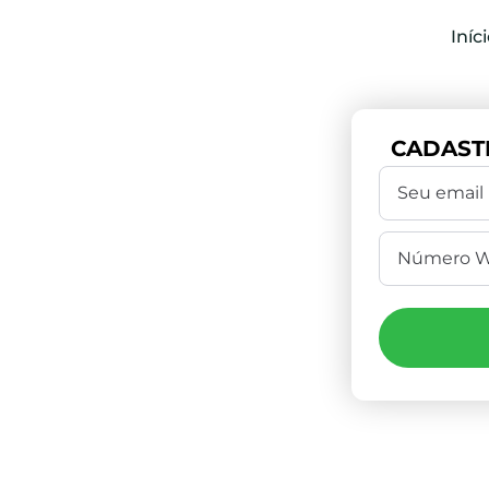
Iníc
CADAST