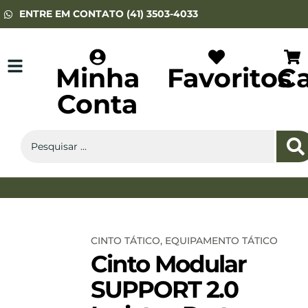
ENTRE EM CONTATO (41) 3503-4033
Minha
Favoritos
Ca
Conta
ARMAS DE PRESSÃO
EQUIP. TÁTICO
ARMAS DE FOGO
CINTO TÁTICO
,
EQUIPAMENTO TÁTICO
Cinto Modular
SUPPORT 2.0