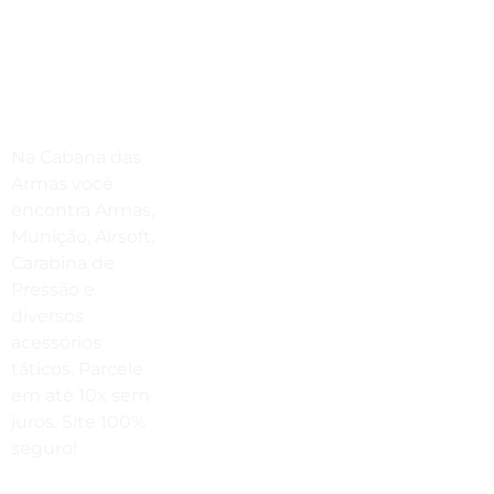
Compre Por Telefone
(41) 3503-4033
Estamos No WhatsApp
Na Cabana das
(41) 3503-4033
Armas você
encontra Armas,
Envie Uma Mensagem
Munição, Airsoft,
vendas@cabanadasarmas.com.br
Carabina de
Pressão e
Horário De Atendimento
diversos
Sex a sex das 9h00 às 18h30 / Sáb
acessórios
das 9h00 até as 14h00
táticos. Parcele
em até 10x sem
juros. Site 100%
seguro!