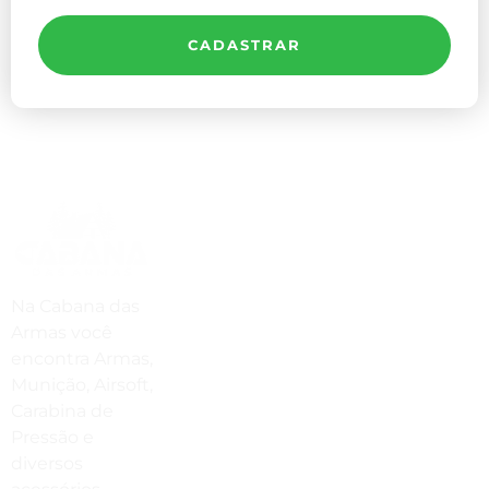
CADASTRAR
Compre Por Telefone
(41) 3503-4033
Estamos No WhatsApp
Na Cabana das
Armas você
(41) 3503-4033
encontra Armas,
Envie Uma Mensagem
Munição, Airsoft,
Carabina de
vendas@cabanadasarmas.com.br
Pressão e
diversos
Horário De Atendimento