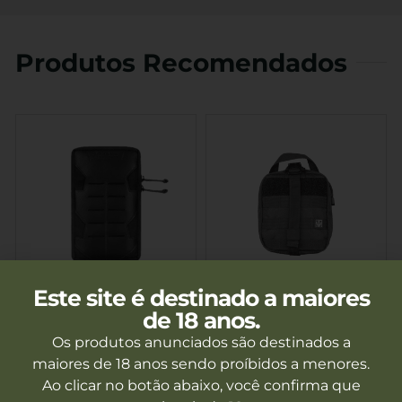
Produtos Recomendados
Este site é destinado a maiores
Bolso Vertical 1221 Em
Bolso Medico APH
de 18 anos.
Courino Invictus
Modular 8096 Preto Evo
Tactical
Os produtos anunciados são destinados a
Fora de estoque
Fora de estoque
maiores de 18 anos sendo proíbidos a menores.
Ao clicar no botão abaixo, você confirma que
Ver mais
Ver mais