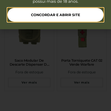
possui mais de 18 anos.
CONCORDAR E ABRIR SITE
Saco Modular De
Porta Torniquete CAT 02
Descarte Dispenser De
Verde Warfare
Carregador Verde
Fora de estoque
Fora de estoque
Ver mais
Ver mais