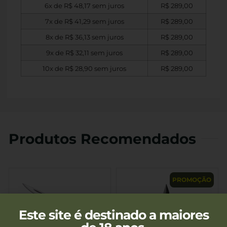
6x de
R$
48,17
sem juros
R$
289,00
7x de
R$
41,29
sem juros
R$
289,00
8x de
R$
36,13
sem juros
R$
289,00
9x de
R$
32,11
sem juros
R$
289,00
10x de
R$
28,90
sem juros
R$
289,00
Produtos Recomendados
PROMOÇÃO
Este site é destinado a maiores