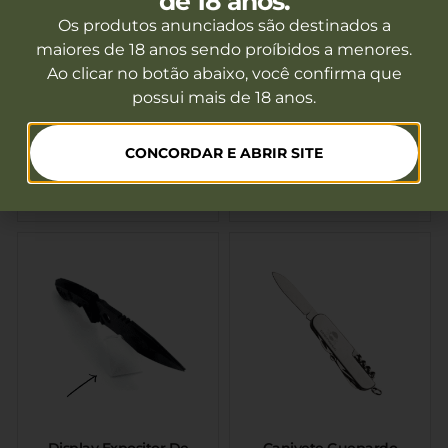
de 18 anos.
Os produtos anunciados são destinados a
maiores de 18 anos sendo proíbidos a menores.
Ao clicar no botão abaixo, você confirma que
possui mais de 18 anos.
Mini Canivete – Nautika
Canivete FLYER –
Invictus
Fora de estoque
Fora de estoque
CONCORDAR E ABRIR SITE
Ver mais
Ver mais
Display Expositor De
Canivete Guepardo