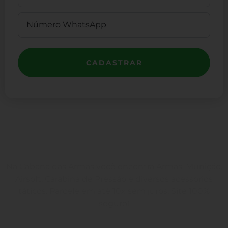
CADASTRAR
Na Cabana das Armas você encontra Armas, Munição,
Airsoft, Carabina de Pressão e diversos acessórios
táticos. Parcele em até 10x sem juros. Site 100%
seguro!
Rua Engenheiros Rebouças, 1581 - Rebouças, Curitiba-PR