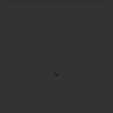
Na Cabana das Armas você encontra Armas, Munição,
Airsoft, Carabina de Pressão e diversos acessórios
táticos. Parcele em até 10x sem juros. Site 100%
seguro!
Rua Engenheiros Rebouças, 1581 - Rebouças, Curitiba-PR
Compre Por Telefone
(41) 3503-4033
Estamos No WhatsApp