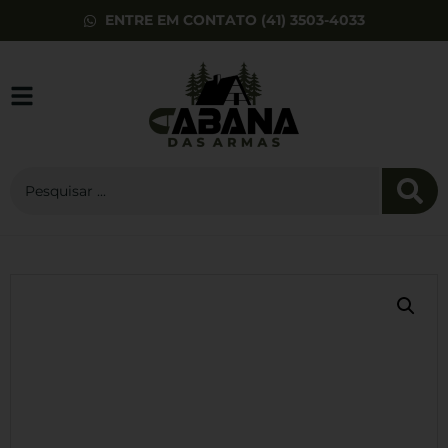
ENTRE EM CONTATO (41) 3503-4033
Coldre Interno
Ambidestro Série
TH e série 800 -
Cytac
R$
209,00
+
ADD