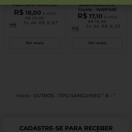
Patch LIPS – INVICTUS
Bolso MICRO DOC
Coyote – WARFARE
R$
18,00
à vista
R$
17,10
à vista
R$
20,00
R$
19,00
3x de
R$
6,67
3x de
R$
6,33
Ver mais
Ver mais
Início
-
OUTROS
-
TIPO SANGUINEO ” B – “
CADASTRE-SE PARA RECEBER