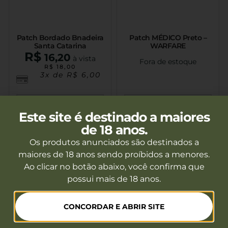
Patch Bordado Bnadeira
Patch MÉDICO Preto –
Santa Catarina
WARFARE
R$
16,20
à vista
Fora de estoque
R$
18,00
3x de
R$
6,00
Ver mais
Ver mais
Este site é destinado a maiores
de 18 anos.
Os produtos anunciados são destinados a
maiores de 18 anos sendo proíbidos a menores.
Ao clicar no botão abaixo, você confirma que
possui mais de 18 anos.
CONCORDAR E ABRIR SITE