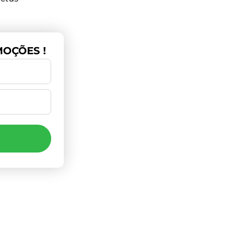
OÇÕES !
agamento