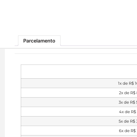
Parcelamento
1x de
R$
1
2x de
R$
3x de
R$
4x de
R$
5x de
R$
6x de
R$