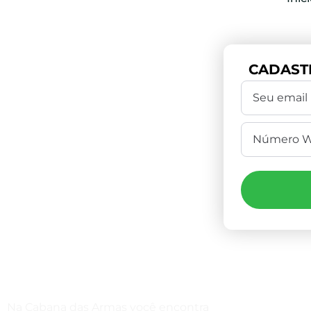
CADAST
Compre Por
Na Cabana das Armas você encontra