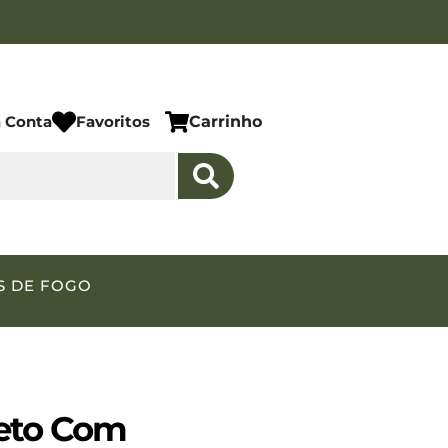
 Conta
Favoritos
Carrinho
S DE FOGO
eto Com