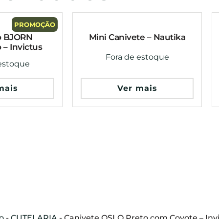
PROMOÇÃO
o BJORN
Mini Canivete – Nautika
 – Invictus
Fora de estoque
estoque
mais
Ver mais
io
-
CUTELARIA
-
Canivete OSLO Preto com Coyote – Inv