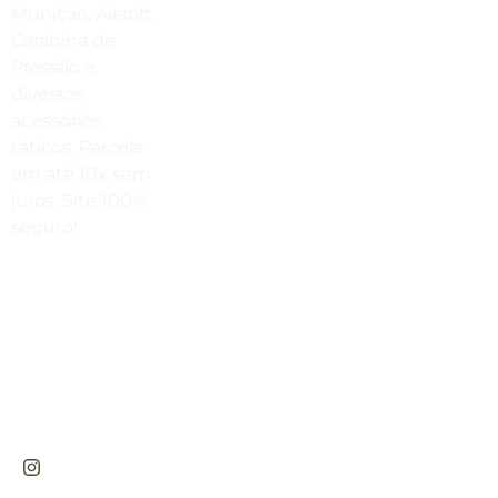
Estamos No WhatsApp
Munição, Airsoft,
Carabina de
(41) 3503-4033
Pressão e
Envie Uma Mensagem
diversos
acessórios
vendas@cabanadasarmas.com.br
táticos. Parcele
Horário De Atendimento
em até 10x sem
juros. Site 100%
Sex a sex das 9h00 às 18h30 / Sáb
seguro!
das 9h00 até as 14h00
Rua
Engenheiros
Rebouças,
1581 -
Rebouças,
Curitiba-PR